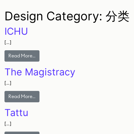
Design Category:
分类
ICHU
[…]
Read More…
The Magistracy
[…]
Read More…
Tattu
[…]