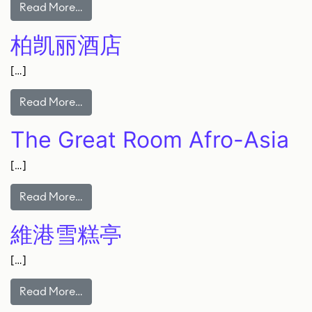
Read More…
柏凯丽酒店
[…]
Read More…
The Great Room Afro-Asia
[…]
Read More…
維港雪糕亭
[…]
Read More…