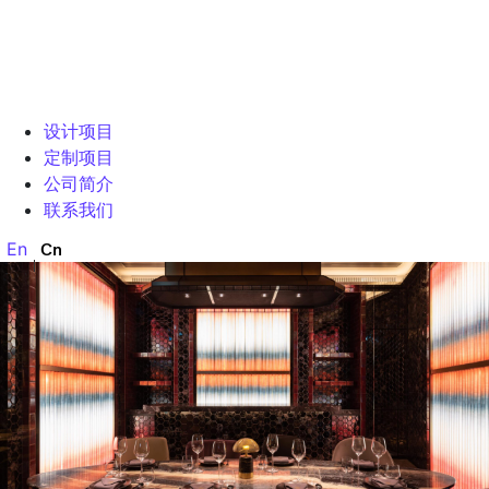
公
联
En
Cn
司
系
设计
定制
简
我
介
们
设计项目
定制项目
公司简介
联系我们
En
Cn