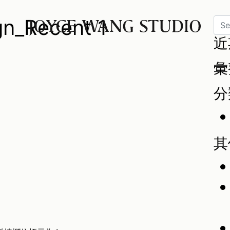
gn_Recent 1
S
近
彙
分
其