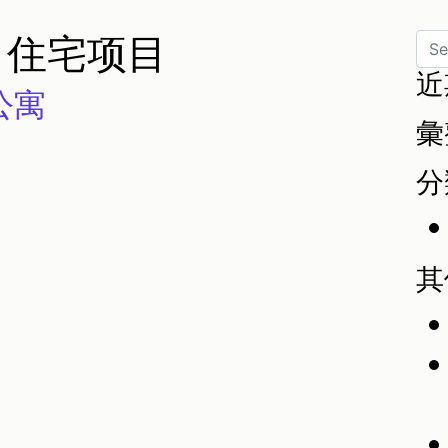
:
住宅项目
S
近
层公寓
彙
分
其